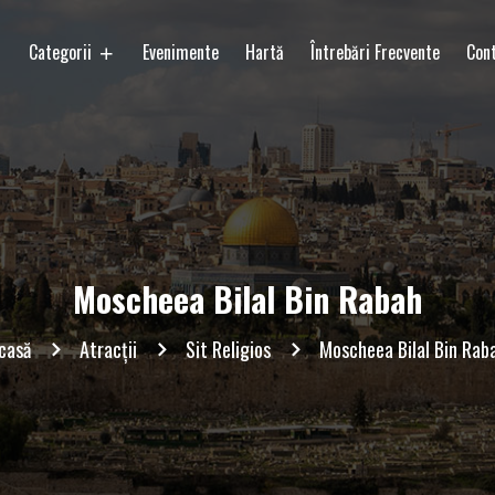
Categorii
Evenimente
Hartă
Întrebări Frecvente
Con
Moscheea Bilal Bin Rabah
casă
Atracții
Sit Religios
Moscheea Bilal Bin Rab