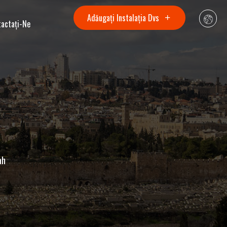
Adăugați Instalația Dvs
tactaţi-Ne
ah