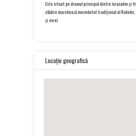
Este situat pe drumul principal dintre Ierusalim și 
clădire marchează mormântul tradițional al Rahelei, 
și evrei
Locație geografică