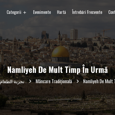
Categorii
Evenimente
Hartă
Întrebări Frecvente
Con
Namliyeh De Mult Timp În Urmă
تجربة الطعام
Mâncare Tradițională
Namliyeh De Mult 