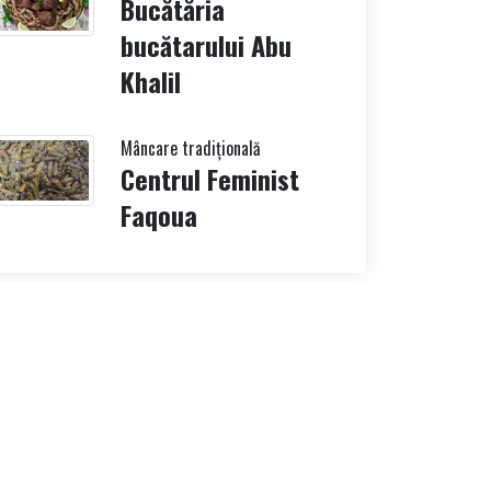
Bucătăria
bucătarului Abu
Khalil
Mâncare tradițională
Centrul Feminist
Faqoua