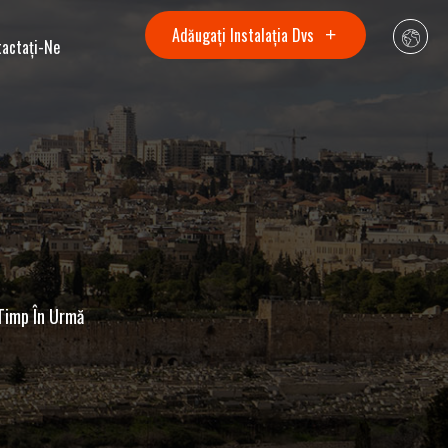
Adăugați Instalația Dvs
tactaţi-Ne
Timp În Urmă