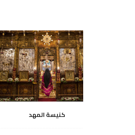
كنيسة المهد
م