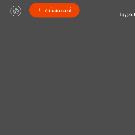
أضف منشأتك