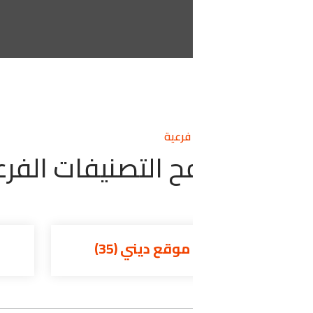
فرعية
 التصنيفات الفرعية
موقع ديني (35)
موقع أثري (18)